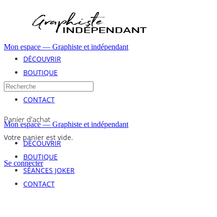
Toggle
Side
Panel
Mon espace — Graphiste et indépendant
DÉCOUVRIR
BOUTIQUE
Recherchez
SÉANCES JOKER
:
CONTACT
More
Panier d'achat
Mon espace — Graphiste et indépendant
options
Votre panier est vide.
DÉCOUVRIR
BOUTIQUE
Se connecter
SÉANCES JOKER
CONTACT